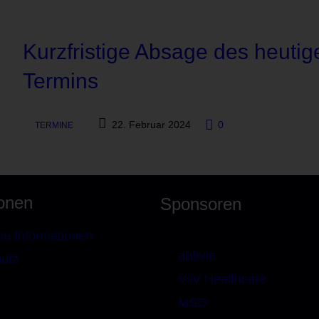
Kurzfristige Absage des heutig
Termins
22. Februar 2024
0
TERMINE
ionen
Sponsoren
ne Informationen
abbvie
utz
ViiV Healthcare
MSD