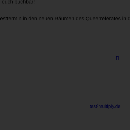
r euch buchbar!
esttermin in den neuen Räumen des Queerreferates in 
test²multiply.de