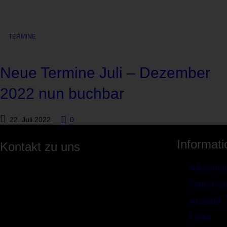
TERMINE
Neue Termine Juli – Dezember
2022 nun buchbar
22. Juli 2022
0
Informat
Kontakt zu uns
Allgemei
Seminarwerk AIDS e.V.
Datensch
Blondelstr. 9
Kontakt
52062 Aachen
Links
Tel.: 0241-470 97 93