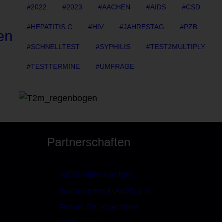
2022
2023
AACHEN
AIDS
CSD
HEPATITIS C
HIV
JAHRESTAG
PZB
en
SCHNELLTEST
SYPHILIS
TEST2MULTIPLY
TESTTERMINE
UMFRAGE
Partnerschaften
AIDS-Hilfe Aachen
Seminarwerk-AIDS e.V.
Praxis Dr. Knechten