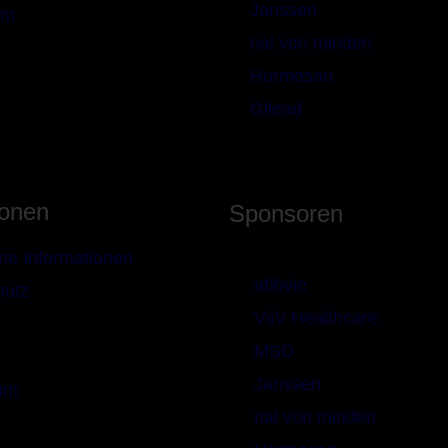
Janssen
um
nal von minden
Hormosan
Gilead
ionen
Sponsoren
ne Informationen
abbvie
hutz
ViiV Healthcare
MSD
Janssen
um
nal von minden