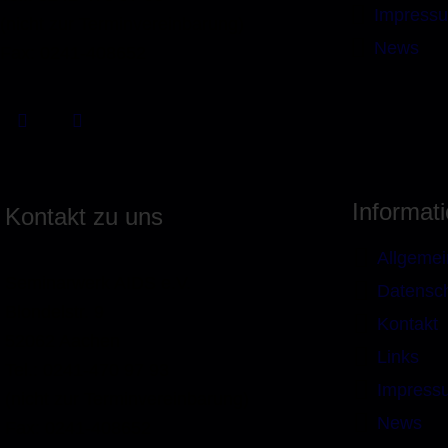
Impress
(nicht zur Terminvereinbarung)
News
Fax: 0241-408652
Informat
Kontakt zu uns
Allgemei
Seminarwerk AIDS e.V.
Datensc
Blondelstr. 9
Kontakt
52062 Aachen
Links
Tel.: 0241-470 97 93
Impress
(nicht zur Terminvereinbarung)
News
Fax: 0241-408652