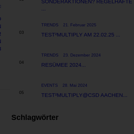
SONDERAKTIONEN? REGELHAFTE
...
D
TRENDS
21. Februar 2025
N
R
TEST²MULTIPLY AM 22.02.25 ...
N
3
TRENDS
23. Dezember 2024
RESÜMEE 2024...
EVENTS
28. Mai 2024
TEST²MULTIPLY@CSD AACHEN...
Schlagwörter