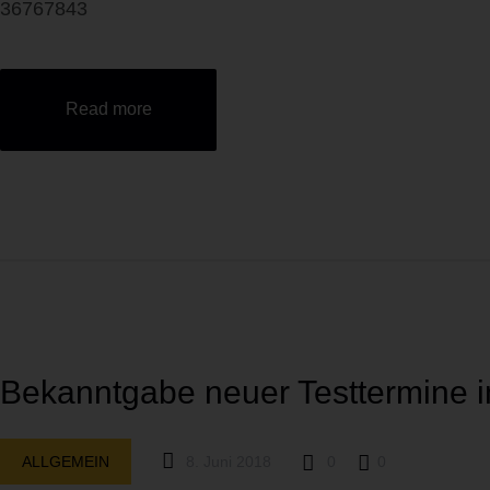
36767843
Read more
Bekanntgabe neuer Testtermine i
ALLGEMEIN
8. Juni 2018
0
0