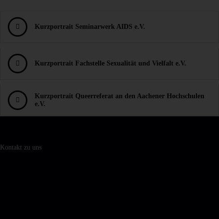
Kurzportrait Seminarwerk AIDS e.V.
Kurzportrait Fachstelle Sexualität und Vielfalt e.V.
Kurzportrait Queerreferat an den Aachener Hochschulen
e.V.
Kontakt zu uns
Seminarwerk AIDS e.V.
Blondelstr. 9
52062 Aachen
Tel.: 0241-470 97 93
(nicht zur Terminvereinbarung)
Fax: 0241-408652