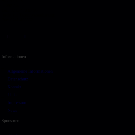
Blondelstr. 9
52062 Aachen
Tel.: 0241-470 97 93
(nicht zur Terminvereinbarung)
Fax: 0241-408652
Informationen
Allgemeine Informationen
Datenschutz
Kontakt
Links
Impressum
News
Sponsoren