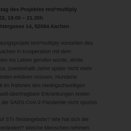
ag des Projektes test²multiply
22, 19.00 – 21.30h
chtergasse 14, 52064 Aachen
tungsprojekt test²multiply vonseiten des
Aachen in Kooperation mit dem
len ins Leben gerufen wurde, ahnte
ca. zweieinhalb Jahre später nicht mehr
würden erklären müssen. Hunderte
t im Rahmen des niedrigschwelligen
uell-übertragbare Erkrankungen testen
st die SARS-CoV-2-Pandemie nicht spurlos
uf STI-Testangebote? Wie hat sich die
18 verändert? Welche Menschen nehmen