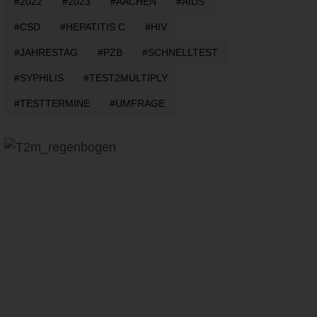
2022
2023
AACHEN
AIDS
CSD
HEPATITIS C
HIV
JAHRESTAG
PZB
SCHNELLTEST
SYPHILIS
TEST2MULTIPLY
TESTTERMINE
UMFRAGE