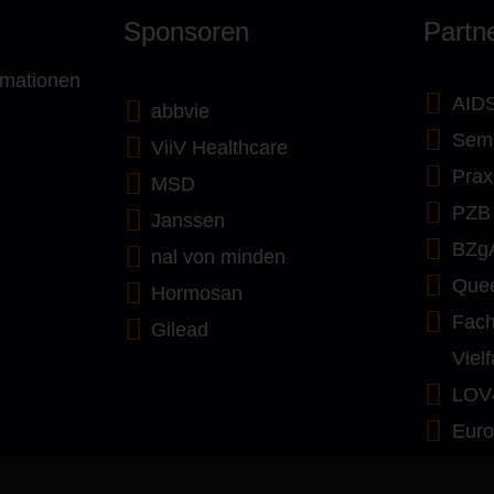
Sponsoren
Partn
rmationen
AIDS
abbvie
Semi
ViiV Healthcare
Prax
MSD
PZB
Janssen
BZg
nal von minden
Quee
Hormosan
Fach
Gilead
Vielf
LOV
Euro