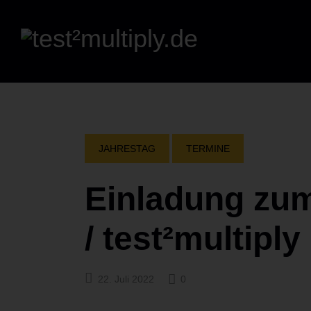
JAHRESTAG
TERMINE
Einladung zum
/ test²multiply
22. Juli 2022
0