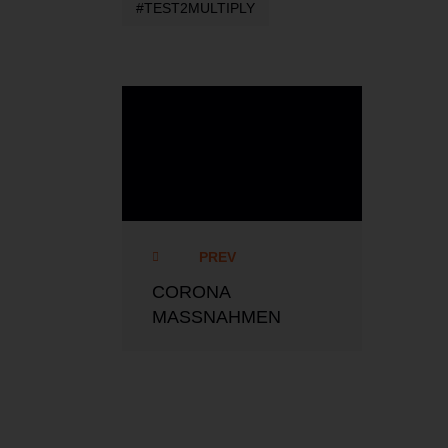
TEST2MULTIPLY
test²multiply.de
PREV
CORONA
MASSNAHMEN