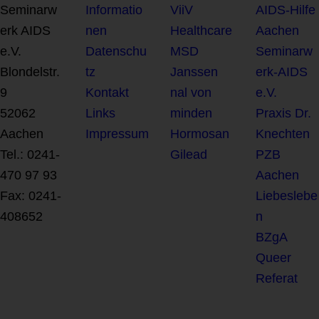
Seminarw
Informatio
ViiV
AIDS-Hilfe
erk AIDS
nen
Healthcare
Aachen
e.V.
Datenschu
MSD
Seminarw
Blondelstr.
tz
Janssen
erk-AIDS
9
Kontakt
nal von
e.V.
52062
Links
minden
Praxis Dr.
Aachen
Impressum
Hormosan
Knechten
Tel.: 0241-
Gilead
PZB
470 97 93
Aachen
Fax: 0241-
Liebeslebe
408652
n
BZgA
Queer
Referat