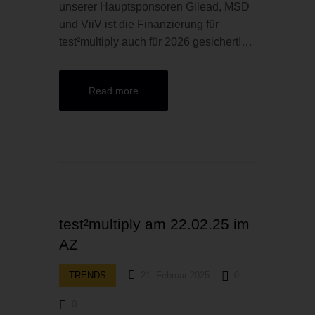
unserer Hauptsponsoren Gilead, MSD
und ViiV ist die Finanzierung für
test²multiply auch für 2026 gesichert!…
Read more
test²multiply am 22.02.25 im
AZ
TRENDS
21. Februar 2025
0
0