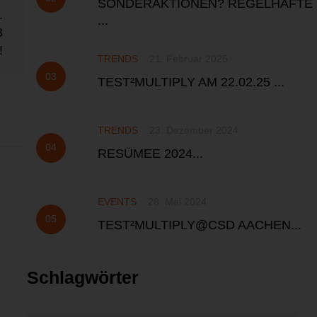
SONDERAKTIONEN? REGELHAFTE
.
...
3
!
TRENDS
21. Februar 2025
TEST²MULTIPLY AM 22.02.25 ...
TRENDS
23. Dezember 2024
RESÜMEE 2024...
EVENTS
28. Mai 2024
TEST²MULTIPLY@CSD AACHEN...
Schlagwörter