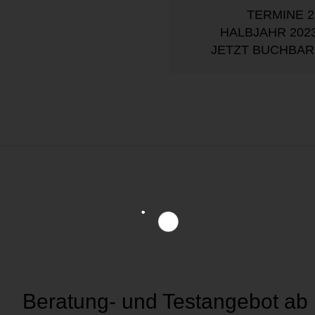
TERMINE 2
HALBJAHR 202
JETZT BUCHBAR
Beratung- und Testangebot ab