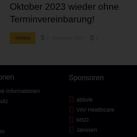
Oktober 2023 wieder ohne
Terminvereinbarung!
6. September 2023
0
TRENDS
ionen
Sponsoren
ne Informationen
abbvie
utz
ViiV Healthcare
MSD
Janssen
um