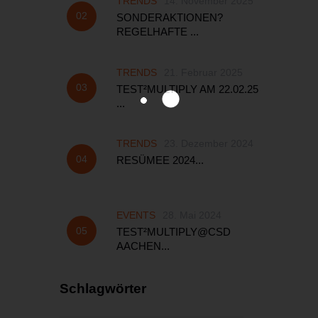
TRENDS
14. November 2025
SONDERAKTIONEN?
REGELHAFTE ...
TRENDS
21. Februar 2025
TEST²MULTIPLY AM 22.02.25
...
TRENDS
23. Dezember 2024
RESÜMEE 2024...
EVENTS
28. Mai 2024
TEST²MULTIPLY@CSD
AACHEN...
Schlagwörter