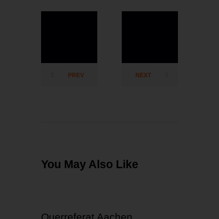
test²multip
test²multip
ly.de
ly.de
PREV
NEXT
You May Also Like
Querreferat Aachen