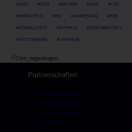
2022
2023
AACHEN
AIDS
CSD
HEPATITIS C
HIV
JAHRESTAG
PZB
SCHNELLTEST
SYPHILIS
TEST2MULTIPLY
TESTTERMINE
UMFRAGE
Partnerschaften
AIDS-Hilfe Aachen
Seminarwerk-AIDS e.V.
Praxis Dr. Knechten
PZB Aachen