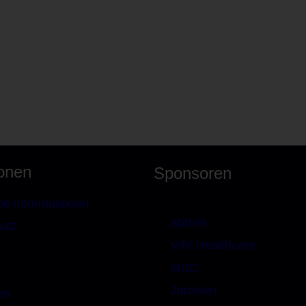
ionen
Sponsoren
ne Informationen
abbvie
utz
ViiV Healthcare
MSD
Janssen
um