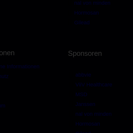
nal von minden
Hormosan
Gilead
ionen
Sponsoren
ne Informationen
abbvie
hutz
ViiV Healthcare
MSD
Janssen
um
nal von minden
Hormosan