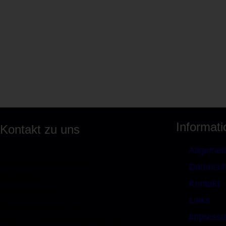
Informat
Kontakt zu uns
Allgemei
Seminarwerk AIDS e.V.
Datensch
Blondelstr. 9
Kontakt
52062 Aachen
Links
Tel.: 0241-470 97 93
Impress
(nicht zur Terminvereinbarung)