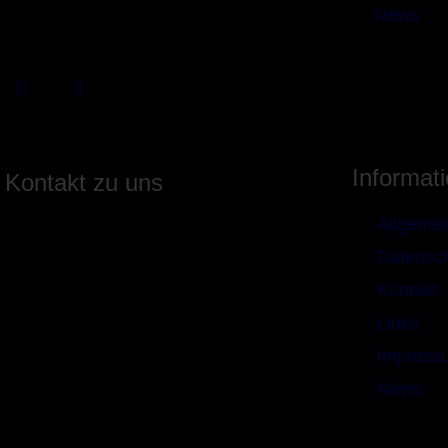
News
Fax: 0241-408652
Informat
Kontakt zu uns
Allgemei
Seminarwerk AIDS e.V.
Datensc
Blondelstr. 9
Kontakt
52062 Aachen
Links
Tel.: 0241-470 97 93
Impress
(nicht zur Terminvereinbarung)
News
Fax: 0241-408652