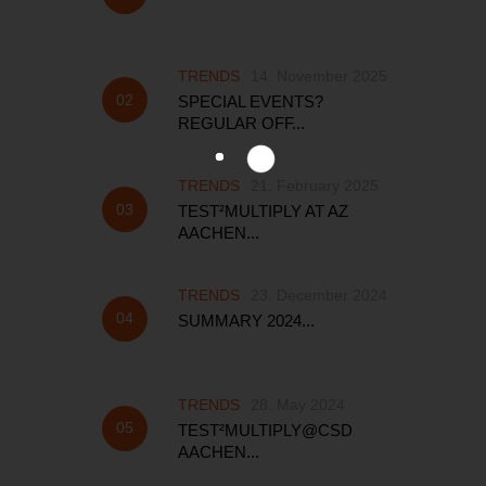
TRENDS
14. November 2025
SPECIAL EVENTS?
REGULAR OFF...
TRENDS
21. February 2025
TEST²MULTIPLY AT AZ
AACHEN...
TRENDS
23. December 2024
SUMMARY 2024...
TRENDS
28. May 2024
TEST²MULTIPLY@CSD
AACHEN...