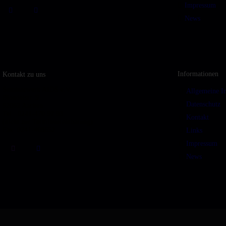
Impressum
News
Informationen
Kontakt zu uns
Seminarwerk AIDS e.V.
Allgemeine I
Blondelstr. 9
Datenschutz
52062 Aachen
Tel.: 0241-470 97 93
Kontakt
(nicht zur Terminvereinbarung)
Fax: 0241-408652
Links
Impressum
News