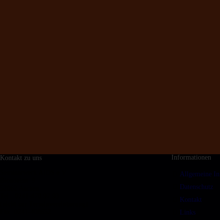
Informationen
Kontakt zu uns
Seminarwerk AIDS e.V.
Allgemeine In
Blondelstr. 9
Datenschutz
52062 Aachen
Tel.: 0241-470 97 93
Kontakt
(nicht zur Terminvereinbarung)
Fax: 0241-408652
Links