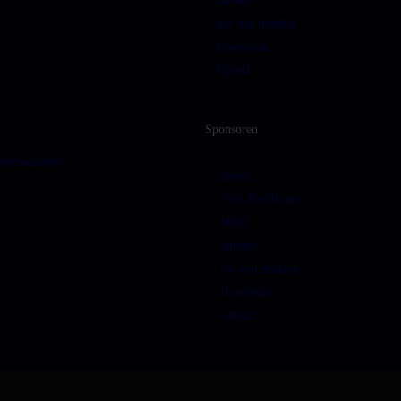
Janssen
nal von minden
Hormosan
Gilead
Sponsoren
nformationen
abbvie
ViiV Healthcare
MSD
Janssen
nal von minden
Hormosan
Gilead